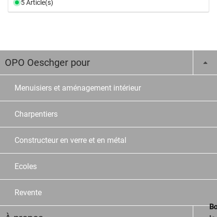
5 Article(s)
OPO Oeschger pour
Menuisiers et aménagement intérieur
Charpentiers
Constructeur en verre et en métal
Ecoles
Revente
Bo