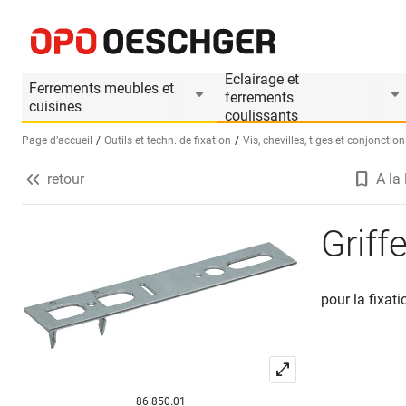
Griffes de fixation
Informations produit
Eclairage et
Ferrements meubles et
ferrements
cuisines
coulissants
Page d’accueil
Outils et techn. de fixation
Vis, chevilles, tiges et conjonction
retour
A la 
Sélectionnez une langue (FR)
Griff
pour la fixat
86.850.01