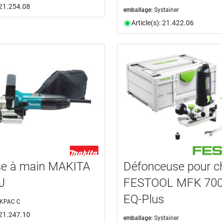
: 21.254.08
emballage:
Systainer
Article(s): 21.422.06
se à main MAKITA
Défonceuse pour c
J
FESTOOL MFK 700
EQ-Plus
KPAC C
: 21.247.10
emballage:
Systainer