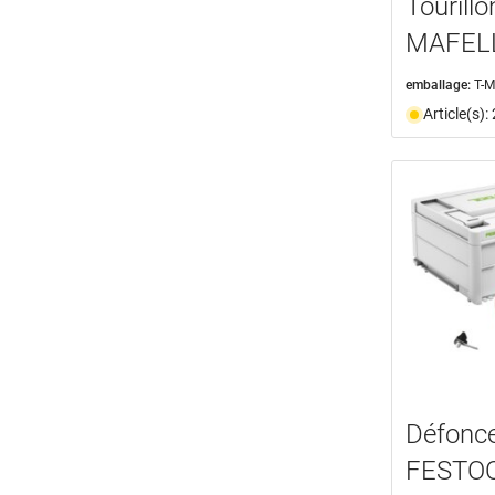
Tourill
MAFELL
emballage:
T-
Article(s)
Défonce
FESTOO