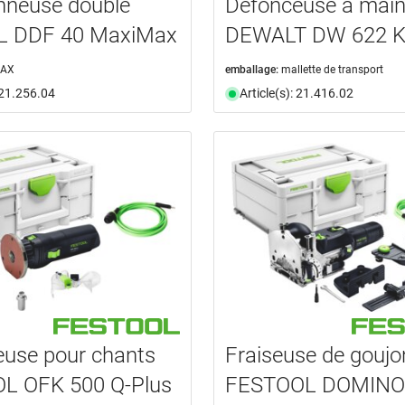
onneuse double
Défonceuse à mai
 DDF 40 MaxiMax
DEWALT DW 622 
MAX
emballage:
mallette de transport
: 21.256.04
Article(s): 21.416.02
use pour chants
Fraiseuse de goujo
L OFK 500 Q-Plus
FESTOOL DOMINO