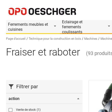
Eclairage et
Ferrements meubles et
ferrements
cuisines
coulissants
Page d’accueil
Technique pour la construction en bois
Machines
Machines
Fraiser et raboter
Sélectionnez une langue (FR)
(
93
produit
Filtrer par
action
Vente de stock
(1)