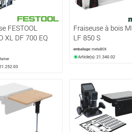
use FESTOOL
Fraiseuse à bois 
 XL DF 700 EQ
LF 850 S
emballage:
metaBOX
Article(s): 21.340.02
tainer
: 21.252.03