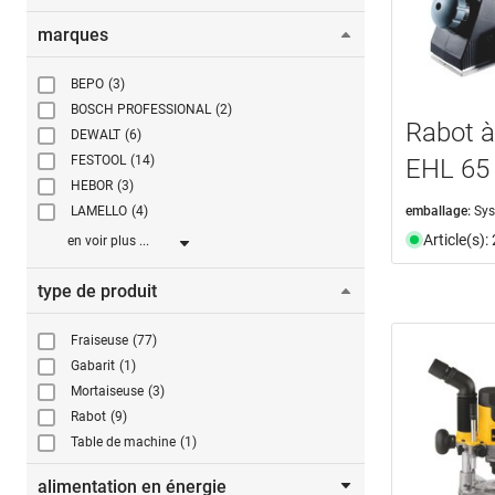
marques
BEPO
(3)
BOSCH PROFESSIONAL
(2)
Rabot 
DEWALT
(6)
FESTOOL
(14)
EHL 65
HEBOR
(3)
emballage:
Sys
LAMELLO
(4)
Article(s)
en voir plus ...
type de produit
Fraiseuse
(77)
Gabarit
(1)
Mortaiseuse
(3)
Rabot
(9)
Table de machine
(1)
alimentation en énergie