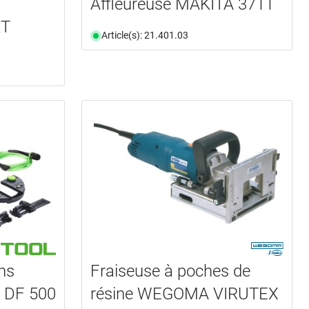
n
Affleureuse MAKITA 3711
KT
Article(s): 21.401.03
ns
Fraiseuse à poches de
 DF 500
résine WEGOMA VIRUTEX