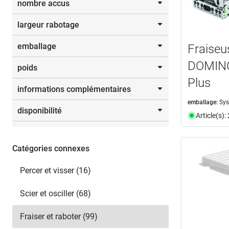
nombre accus
0 - 90 °
(7)
De
jusqu’à
largeur rabotage
sans
(2)
W
emballage
Fraise
De
jusqu’à
DOMINO
poids
Sélectionner
carton
(10)
mm
Plus
coffret en bois
(1)
informations complémentaires
L-BOXX
(1)
De
jusqu’à
emballage:
Sys
MAKPAC C
(3)
disponibilité
Sélectionner
document
(48)
Article(s)
mallette de transport
(9)
vidéo
(11)
metaBOX
(1)
disponible du stock
(73)
Systainer
(19)
n'est plus disponible
(20)
Catégories connexes
T-MAX
(12)
Sélectionner
Percer et visser (16)
Scier et osciller (68)
Fraiser et raboter (99)