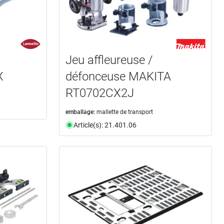
Jeu affleureuse /
X
défonceuse MAKITA
RT0702CX2J
emballage:
mallette de transport
Article(s): 21.401.06