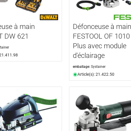
euse à main
Défonceuse à mai
T DW 621
FESTOOL OF 1010
Plus avec module
tainer
d'éclairage
: 21.411.98
emballage:
Systainer
Article(s): 21.422.50