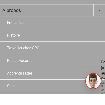
À propos
Entreprise
Histoire
Travailler chez OPO
Postes vacants
Bo
je
Apprentissages
su
Pa
De
Sites
qu
?
Je
su
là
po
Collaborateurs
vo
aid