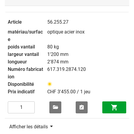
56.255.27
optique acier inox
80 kg
1'200 mm
2'874 mm
617.319.2874.120
CHF 3'455.00 / 1 jeu
Afficher les détails