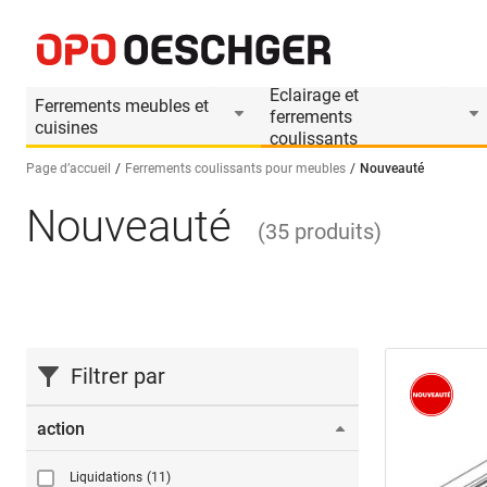
Eclairage et
Ferrements meubles et
ferrements
cuisines
coulissants
Page d’accueil
Ferrements coulissants pour meubles
Nouveauté
Nouveauté
Sélectionnez une langue (FR)
(
35
produits
)
Filtrer par
action
Liquidations
(11)