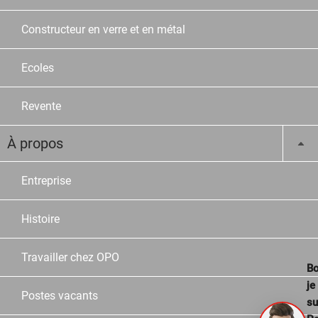
Constructeur en verre et en métal
Ecoles
Revente
À propos
Entreprise
Histoire
Travailler chez OPO
Bo
je
Postes vacants
su