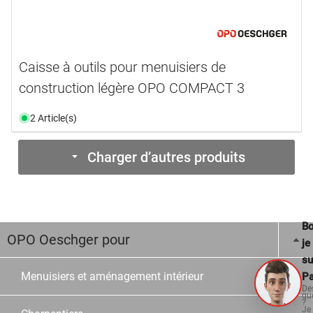
Caisse à outils pour menuisiers de
construction légère OPO COMPACT 3
2 Article(s)
Charger d’autres produits
Bo
OPO Oeschger pour
je
su
Menuisiers et aménagement intérieur
Pa
De
qu
?
Je