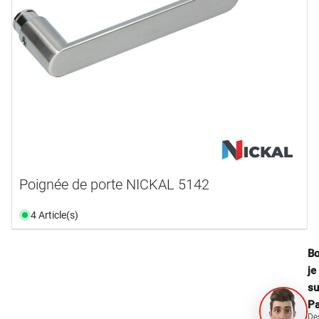
Poignée de porte NICKAL 5142
4 Article(s)
Bo
je
su
Pa
De