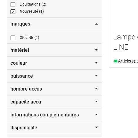
Liquidations
(2)
Nouveauté
(1)
marques
Lampe 
OK-LINE
(1)
LINE
matériel
Article(s)
couleur
aluminium
(1)
puissance
noir
(1)
nombre accus
5,0 W
(1)
capacité accu
1
(1)
informations complémentaires
0.45 Ah (Li-Ion)
(1)
disponibilité
document
(1)