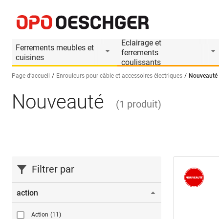
Eclairage et
Ferrements meubles et
ferrements
cuisines
coulissants
Page d’accueil
Enrouleurs pour câble et accessoires électriques
Nouveauté
Nouveauté
Sélectionnez une langue (FR)
(
1
produit
)
Filtrer par
action
Action
(11)