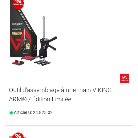
Aimant
(1)
Allocation
(3)
en voir plus ...
matériel
couleur
acier
(12)
aluminium
(7)
saillie
bleu
(1)
Fibre de verre
(1)
bleu clair
(1)
longueur
32,0 mm
(1)
matière synthétique
(6)
noir
(1)
57,0 mm
(1)
métal
(1)
longueur utile
rouge
(1)
Outil d'assemblage à une main VIKING
De
jusqu’à
70,0 mm
(1)
nylon
(1)
largeur
ARM® / Édition Limitée
2600,0 mm
(1)
72,0 mm
(1)
mm
zinc
(1)
hauteur
Article(s): 24.825.02
De
jusqu’à
profondeur
31,0 mm
(1)
mm
Sélectionner
46,0 mm
(1)
ø perçage