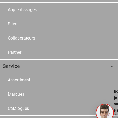
Apprentissages
Sites
Collaborateurs
Partner
Service
Assortiment
Bo
Marques
je
su
Catalogues
Pa
De
qu