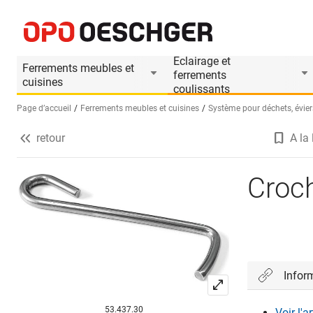
Crochet seul, longueur 80 mm
Informations produit
Le produit est accesso
Eclairage et
Ferrements meubles et
ferrements
cuisines
coulissants
Page d’accueil
Ferrements meubles et cuisines
Système pour déchets, éviers
retour
A la 
Sélectionnez une langue (FR)
Croch
Infor
53.437.30
Voir l'a