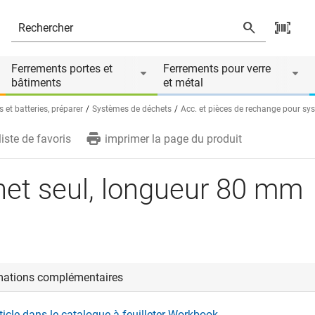
ire de
Ferrements portes et
Ferrements pour verre
bâtiments
et métal
 et batteries, préparer
Systèmes de déchets
Acc. et pièces de rechange pour sys
liste de favoris
imprimer la page du produit
et seul, longueur 80 mm
mations complémentaires
rticle dans le catalogue à feuilleter Workbook