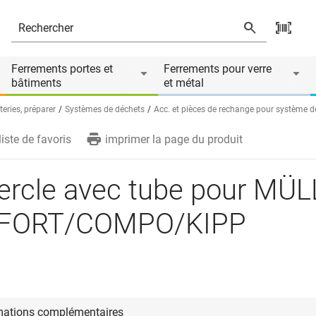
COMPO/KIPP
ire de
Ferrements portes et
Ferrements pour verre
bâtiments
et métal
teries, préparer
Systèmes de déchets
Acc. et pièces de rechange pour système de
liste de favoris
imprimer la page du produit
ercle avec tube pour MÜ
FORT/COMPO/KIPP
mations complémentaires