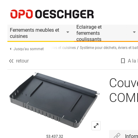
Couvercle avec tube pour MÜLLEX COMFORT/
Informations produit
Le produit est accesso
Eclairage et
Ferrements meubles et
ferrements
cuisines
coulissants
ge d’accueil
Ferrements meubles et cuisines
Système pour déchets, éviers et bat
Jusqu’au sommet
retour
A la 
Sélectionnez une langue (FR)
Couv
COM
Infor
53.437.32