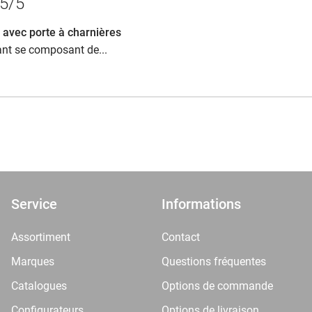
5/5
 avec porte à charnières
nt se composant de...
Service
Informations
Assortiment
Contact
Marques
Questions fréquentes
Catalogues
Options de commande
Configurateurs
Options de livraison