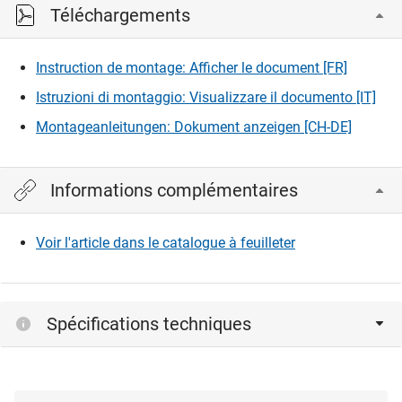
Téléchargements
Veuillez vous connecter pour afficher et télécharger les
fichiers CAD.
Instruction de montage: Afficher le document [FR]
Istruzioni di montaggio: Visualizzare il documento [IT]
Connexion
Montageanleitungen: Dokument anzeigen [CH-DE]
Informations complémentaires
Voir l'article dans le catalogue à feuilleter
Spécifications techniques