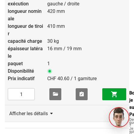
gauche / droite
420 mm
410 mm
30 kg
16 mm / 19 mm
1
CHF 40.60 / 1 garniture
Bo
je
su
Afficher les détails
Pa
De
qu
?
Je
su