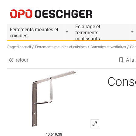
Console HAGER 73.1651
Informations produit
Eclairage et
Ferrements meubles et
ferrements
cuisines
coulissants
Page d’accueil
Ferrements meubles et cuisines
Consoles et vestiaires
Con
retour
A la 
Sélectionnez une langue (FR)
Cons
40.619.38