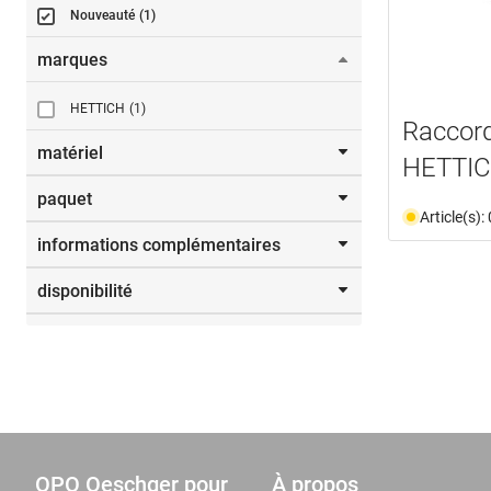
Nouveauté
(1)
marques
HETTICH
(1)
Raccord
matériel
HETTIC
paquet
fonte sous pression
(1)
Article(s)
zinc
(1)
informations complémentaires
100
(1)
disponibilité
CAO
(1)
n'est plus disponible
(1)
OPO Oeschger pour
À propos