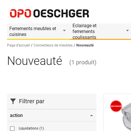
Eclairage et
Ferrements meubles et
ferrements
cuisines
coulissants
Page d’accueil
Connecteurs de meubles
Nouveauté
Nouveauté
Sélectionnez une langue (FR)
(
1
produit
)
Filtrer par
action
Liquidations
(1)