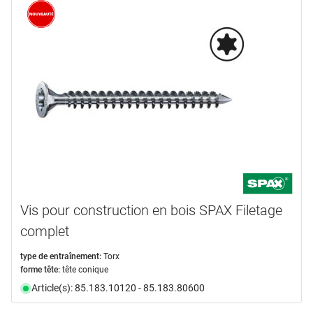
Nouveauté
(1)
marques
ARETOR
(1)
HMR
(1)
KNAPP
(13)
PITZL
(4)
PROFIX
(3)
SHERPA
(19)
en voir plus ...
Vis pour construction en bois SPAX Filetage
type de produit
complet
Bande
(1)
type de entraînement:
Torx
forme tête:
tête conique
Cheville
(1)
Article(s): 85.183.10120 - 85.183.80600
Clou
(2)