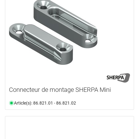
De
jusqu’à
tête cylindre
(1)
2,3 mm
(1)
tête conique
(4)
tête bombée
(3)
Pan-Head
(1)
Sélectionner
Connecteur de montage SHERPA Mini
Article(s): 86.821.01 - 86.821.02