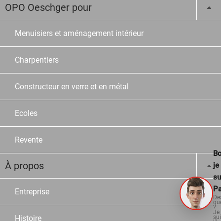
OPO Oeschger pour
Menuisiers et aménagement intérieur
Charpentiers
Constructeur en verre et en métal
Ecoles
Revente
Bo
À propos
je
su
Pa
Entreprise
De
qu
?
Je
Histoire
su