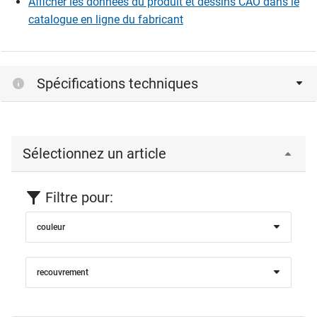
Afficher les données du produit et dessins CAO dans le
catalogue en ligne du fabricant
2
min. 380 mm - max. 1200 mm avec 1 compas
40 kg/m
2
min. 1201 mm - max. 2400 mm avec 2 compas
40 kg/m
Spécifications techniques
2
min. 2401 mm - max. 3600 mm avec 3 compas
25 kg/m
Sélectionnez un article
Filtre pour:
couleur
recouvrement