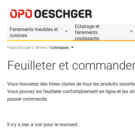
Eclairage et
Ferrements meubles et
ferrements
cuisines
coulissants
Page d’accueil
Service
Catalogues
Sélectionnez une langue (FR)
Feuilleter et commande
Vous trouverez des listes claires de tous les produits ass
Vous pouvez les feuilleter confortablement en ligne et les uti
passer commande.
Il n'y a rien à voir pour le moment...