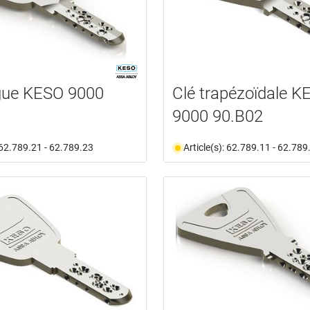
gue KESO 9000
Clé trapézoïdale K
9000 90.B02
: 62.789.21 - 62.789.23
Article(s): 62.789.11 - 62.789