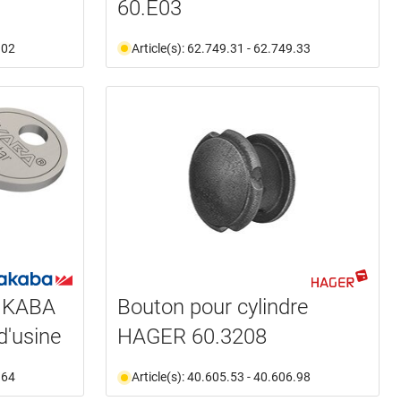
60.E03
.02
Article(s): 62.749.31 - 62.749.33
s KABA
Bouton pour cylindre
d'usine
HAGER 60.3208
.64
Article(s): 40.605.53 - 40.606.98