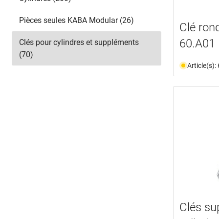
KESO 8000
(4)
KESO 9000
(3)
Pièces seules KABA Modular (26)
Clé ro
60.A01
Clés pour cylindres et suppléments
(70)
Article(s)
Clés su