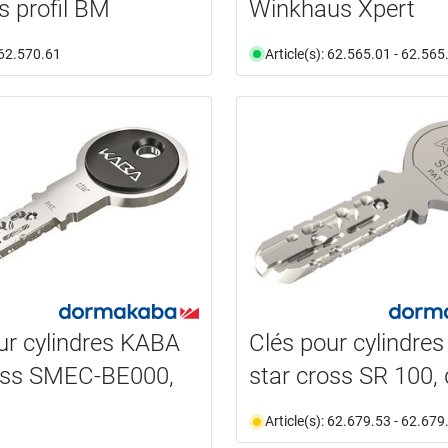
s profil BM
Winkhaus Xpert
: 62.570.61
Article(s): 62.565.01 - 62.565
ur cylindres KABA
Clés pour cylindre
ross SMEC-BE000,
star cross SR 100, 
Article(s): 62.679.53 - 62.679