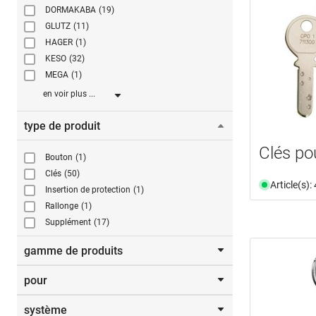
DORMAKABA
(19)
GLUTZ
(11)
HAGER
(1)
KESO
(32)
MEGA
(1)
en voir plus ...
type de produit
Clés po
Bouton
(1)
Clés
(50)
Article(s)
Insertion de protection
(1)
Rallonge
(1)
Supplément
(17)
gamme de produits
pour
mAccess
(3)
système
1 Insérer
(1)