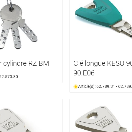
r cylindre RZ BM
Clé longue KESO 9
90.E06
: 62.570.80
Article(s): 62.789.31 - 62.789