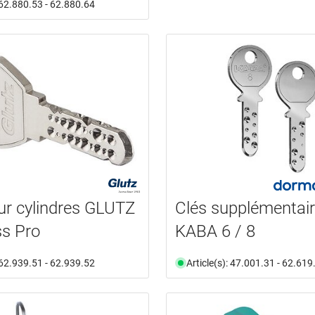
: 62.880.53 - 62.880.64
ur cylindres GLUTZ
Clés supplémentai
s Pro
KABA 6 / 8
: 62.939.51 - 62.939.52
Article(s): 47.001.31 - 62.619