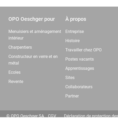
OPO Oeschger pour
À propos
Menuisiers et aménagement
Entreprise
intérieur
Histoire
Charpentiers
Travailler chez OPO
Constructeur en verre et en
Postes vacants
métal
Apprentissages
Ecoles
Sites
Revente
Collaborateurs
Partner
© OPO Oeschger SA
CGV
Déclaration de protection de