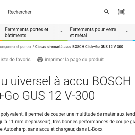
 V-300
és
Ferrements portes et
Ferrements pour verre
bâtiments
et métal
ronçonner et poncer
Ciseau uiversel à accu BOSCH Click+Go GUS 12 V-300
liste de favoris
imprimer la page du produit
au uiversel à accu BOSCH
k+Go GUS 12 V-300
olyvalent, il permet de couper une multitude de matériaux tend
squ’à 11 mm d’épaisseur), très bonnes performances de coupe gr
te Autosharp, sans accu et chargeur, dans L-Boxx