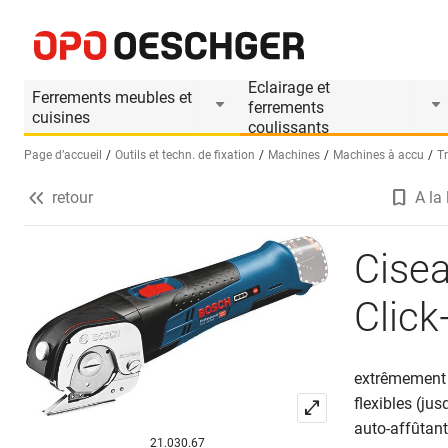
Ciseau uiversel à accu BOSCH Click+Go GUS 12
Informations produit
Accessoires appropri
Eclairage et
Ferrements meubles et
ferrements
cuisines
coulissants
Page d’accueil
Outils et techn. de fixation
Machines
Machines à accu
T
retour
A la 
Sélectionnez une langue (FR)
Cise
Clic
extrêmement p
flexibles (ju
auto-affûtan
21.030.67