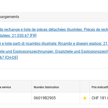
hargements
de rechange e liste de pièces détachées illustrées: Pièces de rec
latées: 21.030.67 [FR]
e liste parti di ricambio illustrate: Ricambi e disegni esplosi: 21
eile und Explosionszeichnungen: Ersatzteile und Explosionszei
67 [CH-DE]
e service
Numéro fabrication
Prix indicatif
06019B2905
CHF 181.0