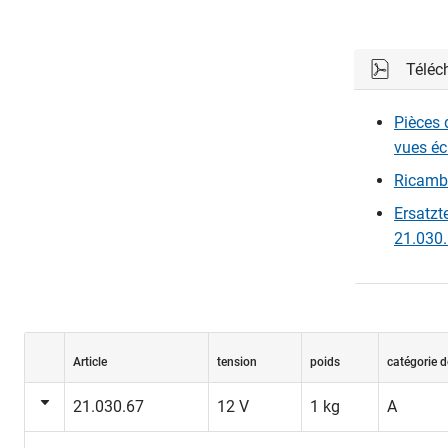
Téléc
Pièces 
vues éc
Ricambi 
Ersatzt
21.030.
Article
tension
poids
catégorie d
21.030.67
12 V
1 kg
A