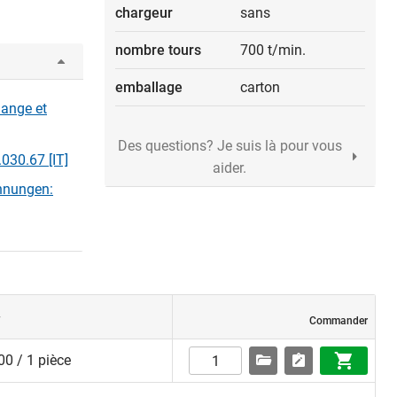
chargeur
sans
nombre tours
700 t/min.
emballage
carton
hange et
Des questions? Je suis là pour vous
.030.67 [IT]
aider.
chnungen:
Commander
0 / 1 pièce