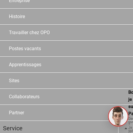
Entreprise
Histoire
Travailler chez OPO
Postes vacants
Apprentissages
Sites
Bo
Collaborateurs
je
su
Partner
Pa
De
qu
?
Service
Je
su