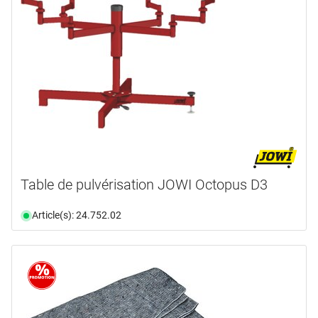
marques
ACM
(1)
ALLIT
(1)
BOSCH PROFESSIONAL
(1)
CRL
(2)
DÖRNER + HELMER
(1)
FESTOOL
(3)
en voir plus ...
Table de pulvérisation JOWI Octopus D3
type de produit
Article(s): 24.752.02
Accessoires
(1)
Accu
(1)
Banc
(1)
Câles
(1)
Chargeur
(1)