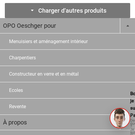
Charger d’autres produits
OPO Oeschger pour
Menuisiers et aménagement intérieur
Charpentiers
Constructeur en verre et en métal
Ecoles
Bo
je
Revente
su
Pa
De
À propos
qu
?
Je
su