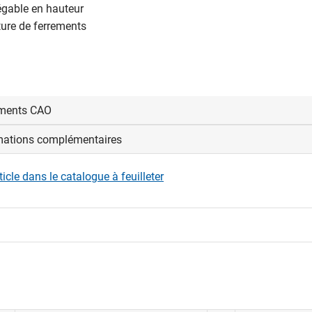
égable en hauteur
ture de ferrements
ments CAO
mations complémentaires
us connecter pour afficher et télécharger les fichiers CAD.
rticle dans le catalogue à feuilleter
nexion