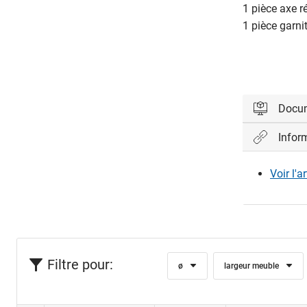
1 pièce axe r
1 pièce garni
Docu
Infor
Veuillez vo
Voir l'a
Con
Filtre pour:
ø
largeur meuble