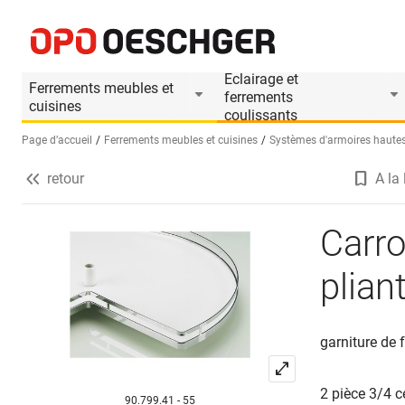
Carrousel d'élément d'angle à porte pliante H
Informations produit
Eclairage et
Ferrements meubles et
ferrements
cuisines
coulissants
Page d’accueil
Ferrements meubles et cuisines
Systèmes d'armoires hautes
retour
A la 
Sélectionnez une langue (FR)
Carro
plia
garniture de
2 pièce 3/4 c
90.799.41 - 55