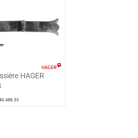
ssière HAGER
8
: 40.488.33