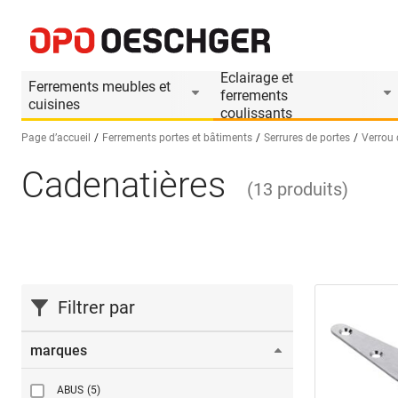
Eclairage et
Ferrements meubles et
ferrements
cuisines
coulissants
Page d’accueil
Ferrements portes et bâtiments
Serrures de portes
Verrou 
Cadenatières
Sélectionnez une langue (FR)
(
13
produits
)
Filtrer par
marques
ABUS
(5)