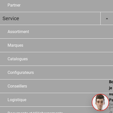
Partner
Service
Assortiment
Marques
Catalogues
Configurateurs
Bo
Conseillers
je
su
Logistique
Pa
De
qu
?
Je