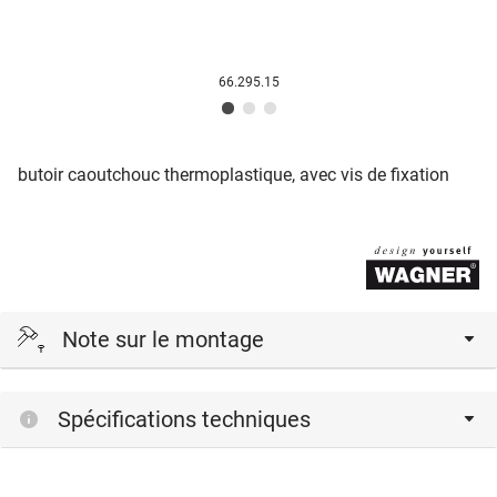
66.295.15
butoir caoutchouc thermoplastique, avec vis de fixation
Note sur le montage
Screw or Glue. Visser ou coller ? Vous avez le choix. Ces
Spécifications techniques
beaux butoirs peuvent être vissés pour une fixation durable
ou tout simplement collés sur tous les murs lisses avec un
patin adhésif spécial et peuvent être enlevés à tout