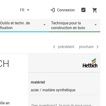
FR
Connexion
précédent
prochain
Outils et techn. de
Technique pour la
fixation
construction en bois
précédent
prochain
ICH
matériel
acier
/
matière synthétique
lle en
Des questions? Je suis là pour vous