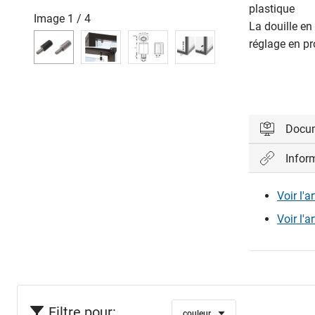
plastique
Image
1
/
4
La douille en
réglage en p
Docu
Infor
Veuillez vo
Voir l'a
Con
Voir l'a
Filtre pour:
couleur