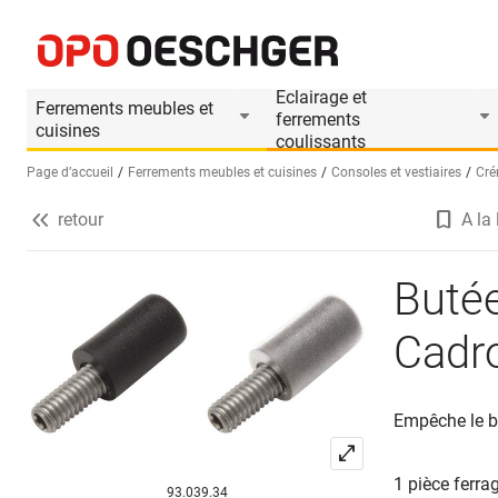
Butée de porte en verre HETTICH Cadro
Informations produit
Eclairage et
Ferrements meubles et
ferrements
cuisines
coulissants
Page d’accueil
Ferrements meubles et cuisines
Consoles et vestiaires
Cré
retour
A la 
Sélectionnez une langue (FR)
Butée
Cadr
Empêche le b
1 pièce ferra
93.039.34