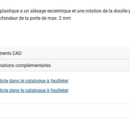
 plastique a un alésage excentrique et une rotation de la douille
rofondeur de la porte de max. 2 mm
ments CAO
mations complémentaires
us connecter pour afficher et télécharger les fichiers CAD.
rticle dans le catalogue à feuilleter
nexion
rticle dans le catalogue à feuilleter