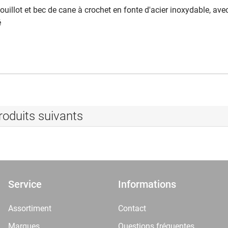
fouillot et bec de cane à crochet en fonte d'acier inoxydable, ave
é
roduits suivants
Service
Informations
Assortiment
Contact
Marques
Questions fréquentes