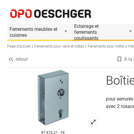
Boîtier de serrure vide AMF 140SK
Informations produit
Accessoires appropriés
Eclairage et
Ferrements meubles et
ferrements
cuisines
coulissants
Page d’accueil
Ferrements pour verre et métal
Ferrements pour métal
Fer
retour
A la 
Sélectionnez une langue (FR)
Boîti
pour serrures
avec 2 rosac
87.816.21 - 24