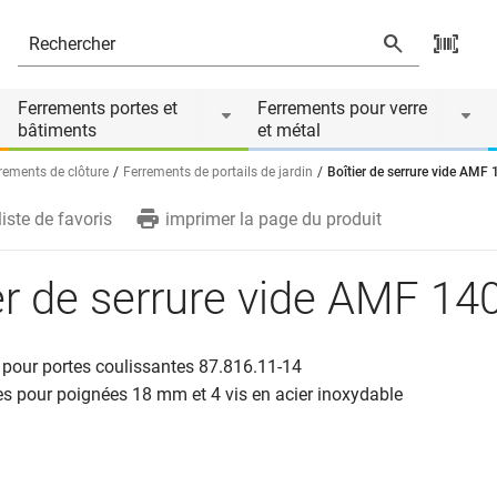
Le produit est accessoire de
Ferrements portes et
Ferrements pour verre
bâtiments
et métal
rements de clôture
Ferrements de portails de jardin
Boîtier de serrure vide AMF
liste de favoris
imprimer la page du produit
er de serrure vide AMF 1
 pour portes coulissantes 87.816.11-14
es pour poignées 18 mm et 4 vis en acier inoxydable