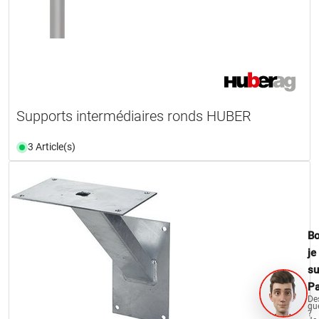
Supports intermédiaires ronds HUBER
3 Article(s)
Bo
je
su
Pa
De
qu
?