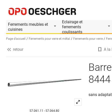
Barres de stabilisation PAULI+SOHN 8444
Informations produit
Accessoires appropri
Eclairage et
Ferrements meubles et
ferrements
cuisines
coulissants
Page d’accueil
Ferrements pour verre et métal
Ferrements pour verre
Ferr
retour
A la 
Sélectionnez une langue (FR)
Barre
8444
sans adaptate
57.061.11 - 57.064.80