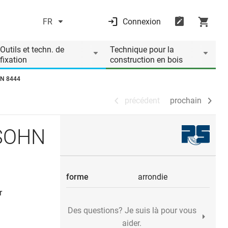
FR
Connexion
précédent
prochain
Outils et techn. de
Technique pour la
fixation
construction en bois
HN 8444
précédent
prochain
+SOHN
forme
arrondie
r
Des questions? Je suis là pour vous
aider.