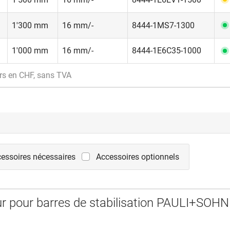
1'300 mm
16 mm/-
8444-1MS7-1300
1'000 mm
16 mm/-
8444-1E6C35-1000
rs en CHF, sans TVA
essoires nécessaires
Accessoires optionnels
r pour barres de stabilisation PAULI+SOHN