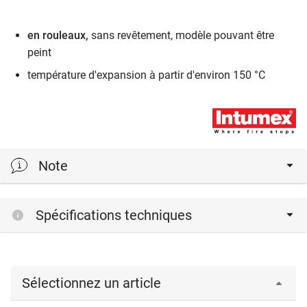
en rouleaux,
sans revêtement, modèle pouvant être
peint
température d'expansion à partir d'environ 150 °C
Note
Laquage LSK et LXSK:
Spécifications techniques
Les variantes Intumex LSK et LXSK sont le bon choix
quand le film doit de toute façon être peint. Jusqu'à
présent, aucun système de peinture ne s'est avéré
incompatible avec la surface de LSK ou LXSK. Les
Sélectionnez un article
modèles Intumex LSK ou LXSK offrent une bonne