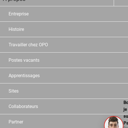
Entreprise
Histoire
Travailler chez OPO
Postes vacants
Apprentissages
Sites
Bo
Collaborateurs
je
su
Partner
Pa