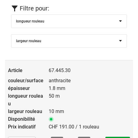
compatibilité avec les laques. Il n'est toutefois pas toujours
Filtre pour:
nécessaire de revernir. En effet, la finesse de la structure de
la surface brute de couleur gris-noir répond dans bien des
longueur rouleau
cas aux exigences esthétiques fixées.
largeur rouleau
67.445.30
anthracite
1.8 mm
50 m
10 mm
CHF 191.00 / 1 rouleau