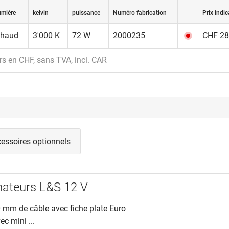
umière
kelvin
puissance
Numéro fabrication
Prix indic
CHF 286
chaud
3'000 K
72 W
2000235
s en CHF, sans TVA, incl. CAR
essoires optionnels
ateurs L&S 12 V
mm de câble avec fiche plate Euro
ec mini ...