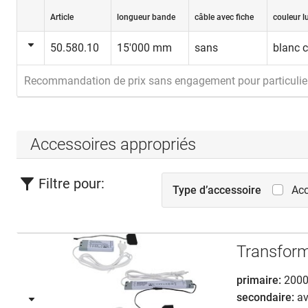
Article
longueur bande
câble avec fiche
couleur l
50.580.10
15'000 mm
sans
blanc 
Recommandation de prix sans engagement pour particulier
Accessoires appropriés
Filtre pour:
Type d’accessoire
Acc
Transform
primaire:
2000 
secondaire:
av