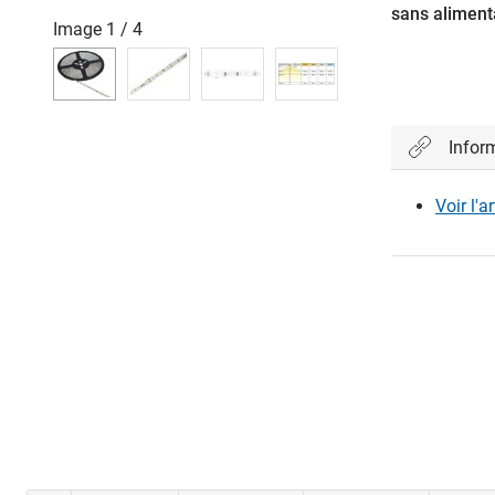
sans aliment
Image
1
/
4
Infor
Voir l'a