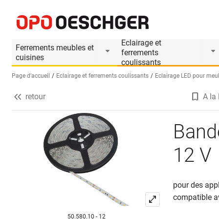
Bandes de LED L&S Tudo Eco 4.8, 12 V
Informations produit
Accessoires approprié
Eclairage et
Ferrements meubles et
ferrements
cuisines
coulissants
Page d’accueil
Eclairage et ferrements coulissants
Eclairage LED pour meu
retour
A la 
Sélectionnez une langue (FR)
Band
12 V
pour des appl
compatible a
50.580.10 - 12