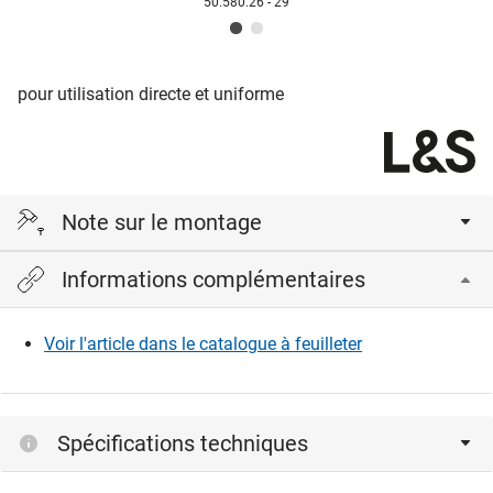
50.580.26 - 29
pour utilisation directe et uniforme
Note sur le montage
Informations complémentaires
Seulement en profil en aluminium ou sur dissipateur
thermique.
Voir l'article dans le catalogue à feuilleter
Spécifications techniques