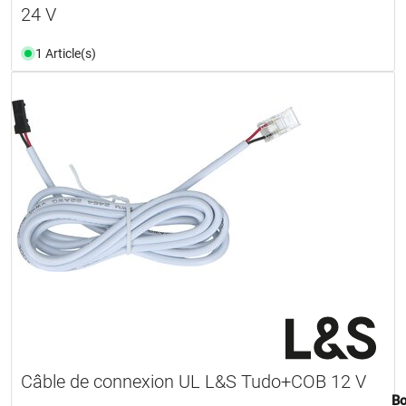
24 V
1 Article(s)
Câble de connexion UL L&S Tudo+COB 12 V
Bo