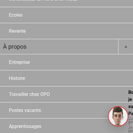
Ecoles
Revente
À propos
Entreprise
Histoire
Bo
Travailler chez OPO
je
su
Postes vacants
Pa
De
qu
?
Apprentissages
Je
su