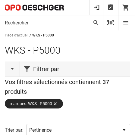
Page d’accueil
WKS - P5000
WKS - P5000
Filtrer par
Vos filtres sélectionnés contiennent
37
type de produit
produits
Agrafe
(1)
marques: WKS - P5000
Clés
(3)
Connecteur
(1)
Contre-boite
(2)
Trier par:
Cylindre
(10)