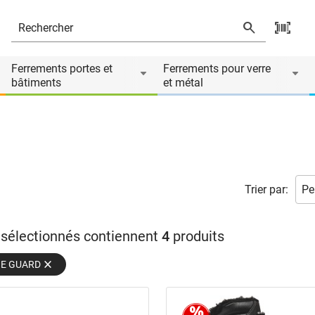
Ferrements portes et
Ferrements pour verre
bâtiments
et métal
Trier par:
s sélectionnés contiennent
4
produits
OE GUARD