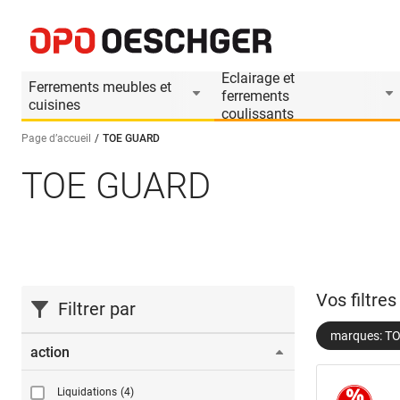
Eclairage et
Ferrements meubles et
ferrements
cuisines
coulissants
Page d’accueil
TOE GUARD
TOE GUARD
Sélectionnez une langue (FR)
Vos filtre
Filtrer par
marques: T
action
Liquidations
(4)