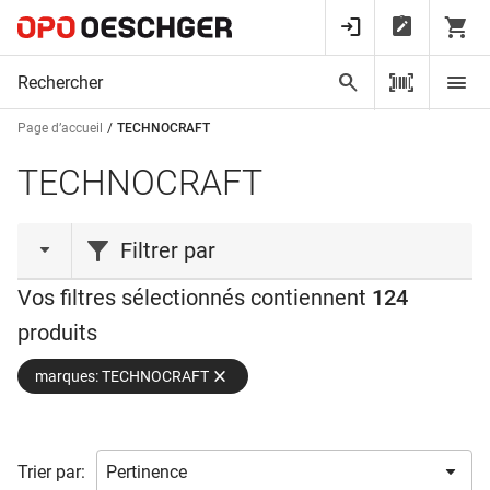
Page d’accueil
TECHNOCRAFT
TECHNOCRAFT
Filtrer par
Vos filtres sélectionnés contiennent
124
action
produits
Action
(44)
marques: TECHNOCRAFT
Liquidations
(1)
Vente de stock
(1)
type de produit
Trier par: