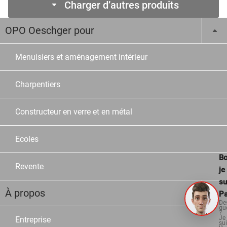
Charger d’autres produits
OPO Oeschger pour
Menuisiers et aménagement intérieur
Charpentiers
Constructeur en verre et en métal
Ecoles
Bo
Revente
je
su
À propos
Pa
De
qu
?
Je
Entreprise
su