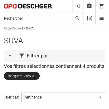
Page d’accueil
SUVA
SUVA
Filtrer par
Vos filtres sélectionnés contiennent
4
produits
type de produit
marques: SUVA
Poignée
(2)
Récipient
(1)
Utilisation
(1)
Trier par:
matériel