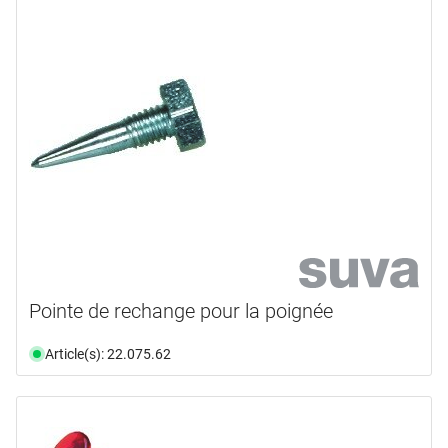
couleur
matière synthétique
(1)
largeur
bleu
(1)
hauteur
95,0 mm
(1)
disponibilité
110,0 mm
(1)
disponible du stock
(4)
Pointe de rechange pour la poignée
Article(s): 22.075.62