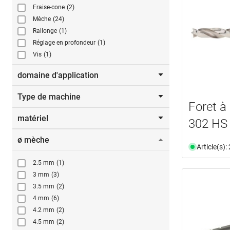
Fraise-cone
(2)
Mèche
(24)
Rallonge
(1)
Réglage en profondeur
(1)
Vis
(1)
domaine d'application
Type de machine
bois
(21)
Foret à
Cheville
(4)
matériel
Perceuse
(1)
302 HS
ø mèche
acier spécial
(14)
Article(s)
aluminium
(1)
2.5 mm
(1)
CT (métal dur du carbure de tungstène)
(1)
3 mm
(3)
HSS (acier rapide haute performance)
(2)
3.5 mm
(2)
MD (métal dur)
(5)
4 mm
(6)
4.2 mm
(2)
4.5 mm
(2)