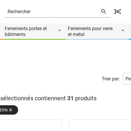
Ferrements portes et
Ferrements pour verre
bâtiments
et métal
Trier par:
s sélectionnés contiennent
31
produits
TERN