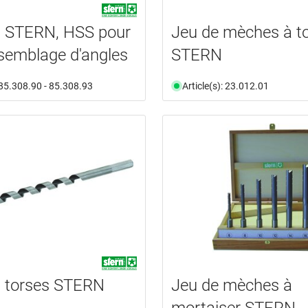
 STERN, HSS pour
Jeu de mèches à to
ssemblage d'angles
STERN
: 85.308.90 - 85.308.93
Article(s): 23.012.01
 torses STERN
Jeu de mèches à
mortaiser STERN