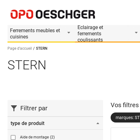
Eclairage et
Ferrements meubles et
ferrements
cuisines
coulissants
Page d’accueil
STERN
STERN
Sélectionnez une langue (FR)
Vos filtre
Filtrer par
marques: S
type de produit
Aide de montage
(2)