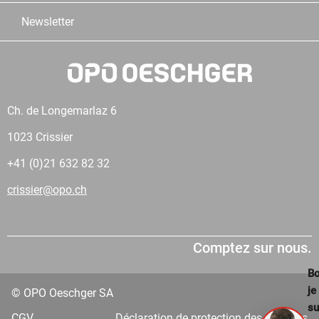
Newsletter
Ch. de Longemarlaz 6
1023 Crissier
+41 (0)21 632 82 32
crissier@opo.ch
Comptez sur nous.
Bo
je
© OPO Oeschger SA
su
CGV
Déclaration de protection des données