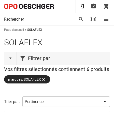
Page d’accueil
SOLAFLEX
SOLAFLEX
Filtrer par
Vos filtres sélectionnés contiennent
6
produits
action
marques: SOLAFLEX
Nouveauté
(2)
type de produit
Trier par:
Appareil de mesure
(4)
Guide de centrage
(1)