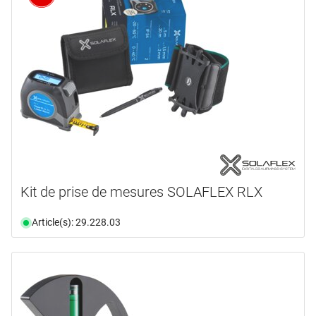
coffret en plastique
(1)
disponibilité
document
(5)
vidéo
(3)
disponible du stock
(6)
Kit de prise de mesures SOLAFLEX RLX
Article(s): 29.228.03