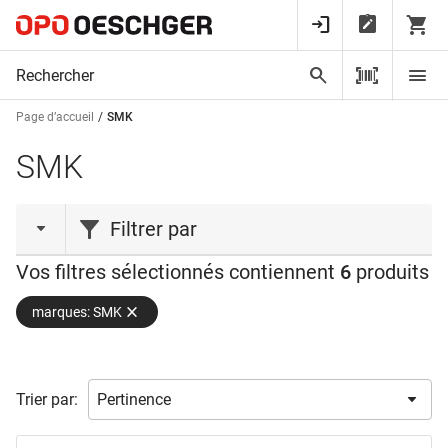
Page d’accueil
SMK
SMK
Filtrer par
Vos filtres sélectionnés contiennent
6
produits
type de produit
marques: SMK
Adaptateur
(1)
Butoirs
(2)
Capuchon
(1)
Trier par:
Consoles
(1)
Fixation
(1)