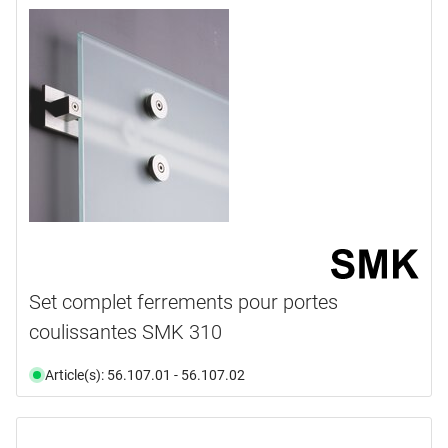
2250,0 mm
(1)
80,0 kg
(2)
disponibilité
document
(5)
disponible du stock
(6)
Set complet ferrements pour portes
coulissantes SMK 310
Article(s): 56.107.01 - 56.107.02