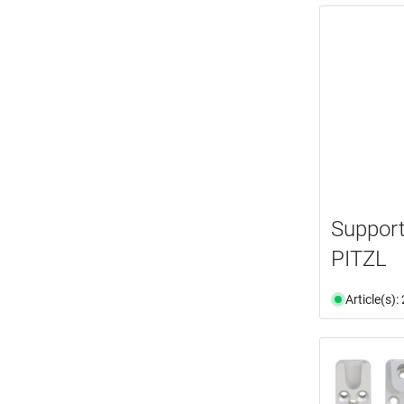
Suppor
PITZL
Article(s)