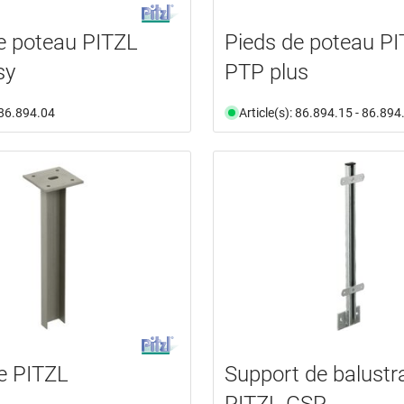
e poteau PITZL
Pieds de poteau P
sy
PTP plus
: 86.894.04
Article(s): 86.894.15 - 86.894
e PITZL
Support de balustr
PITZL GSP