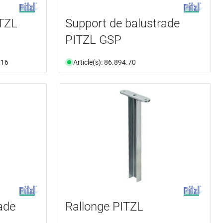
ITZL
Support de balustrade
PITZL GSP
.16
Article(s): 86.894.70
ade
Rallonge PITZL