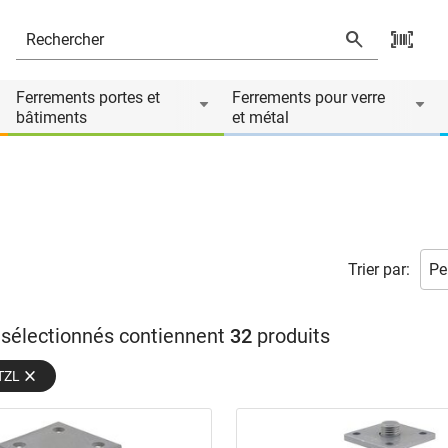
Ferrements portes et
Ferrements pour verre
bâtiments
et métal
Trier par:
s sélectionnés contiennent
32
produits
TZL