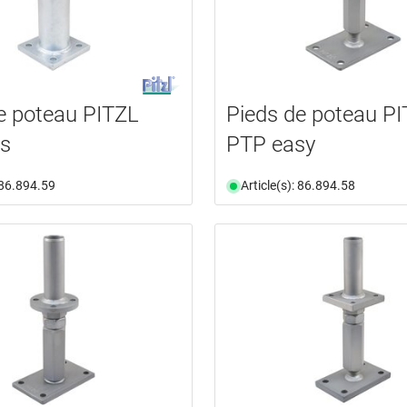
e poteau PITZL
Pieds de poteau P
us
PTP easy
: 86.894.59
Article(s): 86.894.58