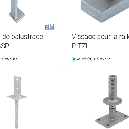
 de balustrade
Vissage pour la ral
GSP
PITZL
: 86.894.85
Article(s): 86.894.73