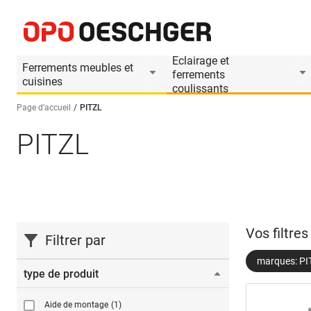
Eclairage et
Ferrements meubles et
ferrements
cuisines
coulissants
Page d’accueil
PITZL
PITZL
Sélectionnez une langue (FR)
Vos filtre
Filtrer par
marques: PI
type de produit
Aide de montage
(1)