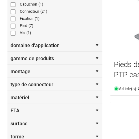
Capuchon
(1)
Connecteur
(21)
Fixation
(1)
Pied
(7)
Vis
(1)
domaine d'application
gamme de produits
bois
(3)
Pieds d
Construction en bois
(2)
montage
easy
(1)
PTP ea
GePi
(1)
type de connecteur
à bétonner
(3)
GSP
(4)
Article(s)
à visser
(10)
PTP easy
(8)
matériel
Connecteur de suspension
(3)
PTP plus
(4)
Pieds de poteau
(13)
SPP
(1)
ETA
acier
(27)
aluminium
(4)
surface
10/0413
(6)
10/0413 + 15/0187
(1)
forme
zinc-nickelé (ZiNiP®)
(14)
11/0284
(1)