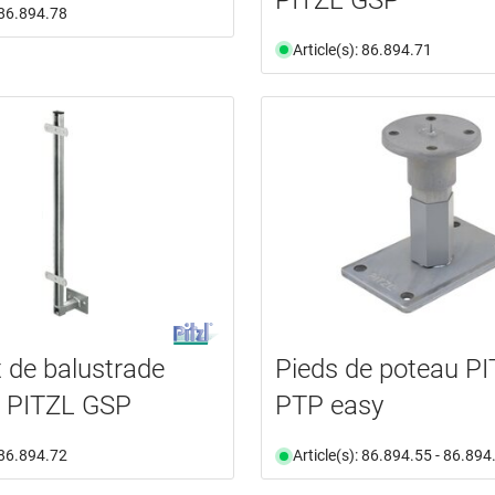
: 86.894.78
Article(s): 86.894.71
 de balustrade
Pieds de poteau P
e PITZL GSP
PTP easy
: 86.894.72
Article(s): 86.894.55 - 86.894