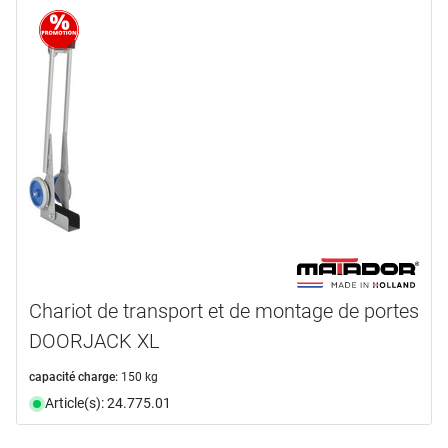
informations complémentaires
7,7
(1)
disponibilité
vidéo
(1)
disponible du stock
(1)
Chariot de transport et de montage de portes
DOORJACK XL
capacité charge:
150 kg
Article(s): 24.775.01