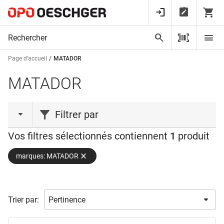
Page d’accueil
MATADOR
MATADOR
Filtrer par
Vos filtres sélectionnés contiennent
1
produit
action
marques: MATADOR
Action
(1)
capacité charge
Trier par:
poids
150,0 kg
(1)