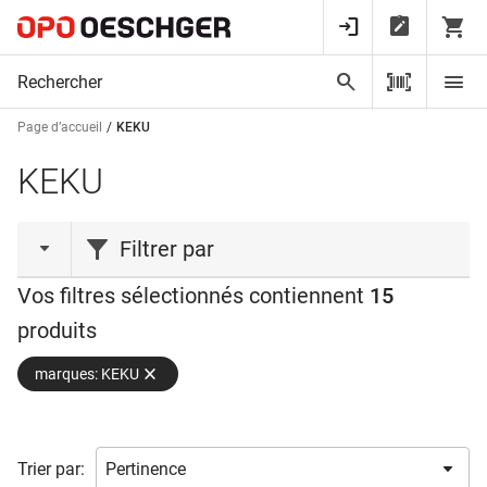
Page d’accueil
KEKU
KEKU
Filtrer par
Vos filtres sélectionnés contiennent
15
type de produit
produits
Connecteur
(13)
marques: KEKU
Plaque de distance
(2)
gamme de produits
Trier par:
montage
AD
(2)