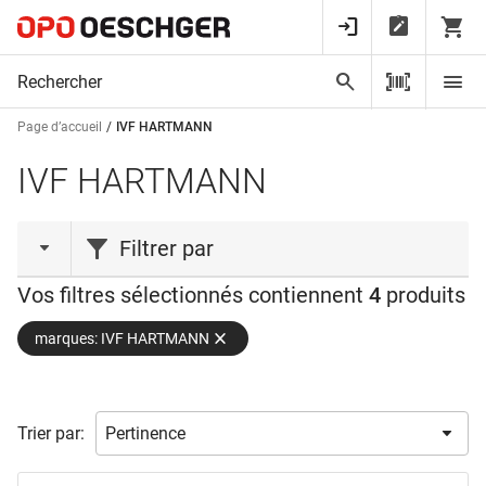
Page d’accueil
IVF HARTMANN
IVF HARTMANN
Filtrer par
Vos filtres sélectionnés contiennent
4
produits
type de produit
marques: IVF HARTMANN
Gant
(1)
Jeu de premiers secours
(2)
Plâtre
(1)
Trier par:
gamme de produits