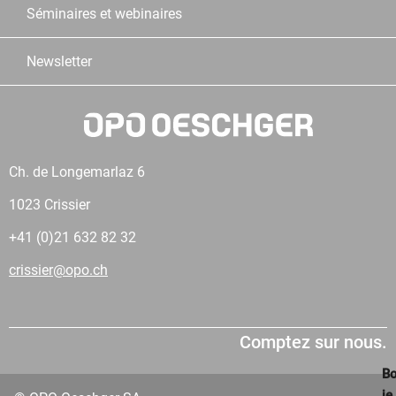
Séminaires et webinaires
Newsletter
Ch. de Longemarlaz 6
1023 Crissier
+41 (0)21 632 82 32
crissier@opo.ch
Comptez sur nous.
Bo
je