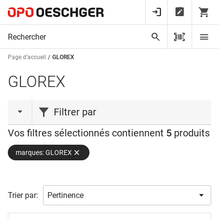
Page d’accueil
GLOREX
GLOREX
Filtrer par
Vos filtres sélectionnés contiennent
5
produits
type de produit
marques: GLOREX
Crème
(1)
Fixation
(1)
Moyens en acier
(1)
Trier par:
Pâte à modeler
(1)
Pince
(1)