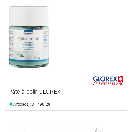
longueur
informations complémentaires
31,0 mm
(1)
150,0 mm
(1)
disponibilité
document
(3)
disponible du stock
(5)
Pâte à polir GLOREX
Article(s): 31.490.28