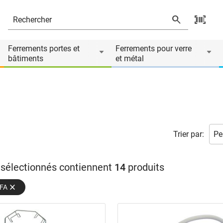
Ferrements portes et
Ferrements pour verre
bâtiments
et métal
Trier par:
s sélectionnés contiennent
14
produits
LFA