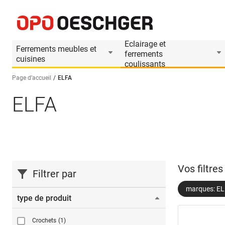
Eclairage et
Ferrements meubles et
ferrements
cuisines
coulissants
Page d’accueil
ELFA
ELFA
Sélectionnez une langue (FR)
Vos filtre
Filtrer par
marques: E
type de produit
Crochets
(1)