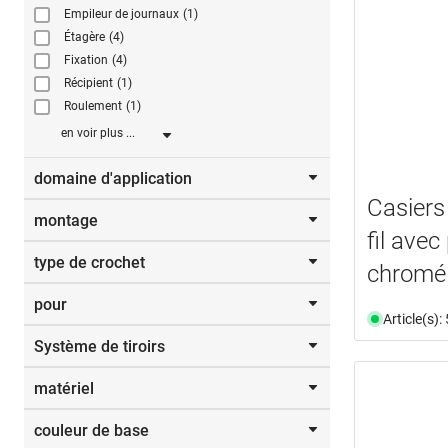
Empileur de journaux
(1)
Étagère
(4)
Fixation
(4)
Récipient
(1)
Roulement
(1)
en voir plus ...
domaine d'application
Casiers
montage
Armoires de nettoyage
(2)
fil avec
Ateliers
(1)
type de crochet
armoires murales
(8)
chromé
bouteilles
(2)
Câbles
(1)
pour
Crochets muraux
(1)
Tuyaux
(1)
Article(s)
Crochets pour manteaux
(1)
vestiaire
(1)
Système de tiroirs
2 balais
(1)
Vêtements
(1)
matériel
ArciTech
(2)
MERIVOBOX
(1)
couleur de base
acier
(14)
TANDEMBOX
(1)