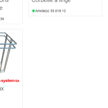
e
Article(s): 53.018.12
.36
ux