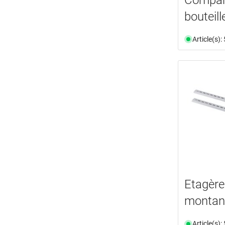
bouteill
Article(s)
Etagère
montan
Article(s)