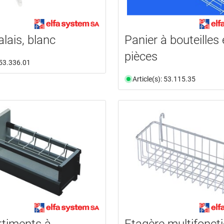
lais, blanc
Panier à bouteilles e
pièces
: 53.336.01
Article(s): 53.115.35
timents à
Etagère multifonct