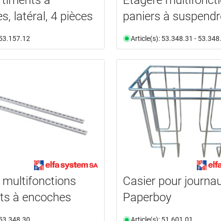
es, latéral, 4 pièces
paniers à suspendr
: 53.157.12
Article(s): 53.348.31 - 53.348
 multifonctions
Casier pour journa
ts à encoches
Paperboy
: 53.348.30
Article(s): 51.601.01