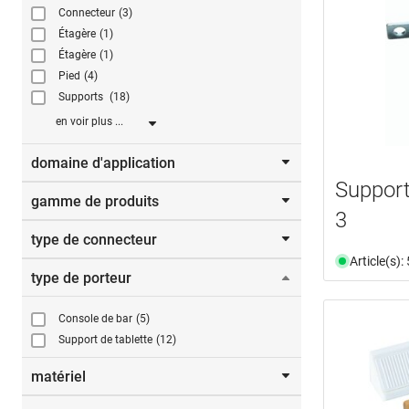
Connecteur
(3)
Étagère
(1)
Étagère
(1)
Pied
(4)
Supports
(18)
en voir plus ...
domaine d'application
Support
gamme de produits
Bancs
(2)
3
bois
(5)
type de connecteur
COMPACT
(1)
bouteilles
(1)
Article(s)
Miro M
(7)
Consoles de bar
(5)
type de porteur
Connecteur à bouton-pression
(1)
NOVA
(4)
épices
(1)
Equerres d'angles
(1)
NOVAGLAS
(3)
Fixation
(1)
Console de bar
(5)
meuble
(11)
Support de tablette
(12)
rangement
(3)
Rangement
(1)
matériel
Tables
(1)