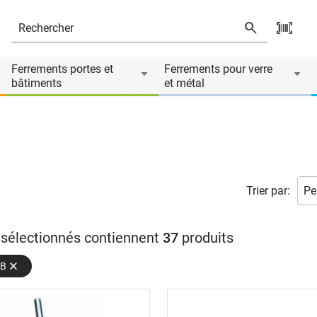
Ferrements portes et
Ferrements pour verre
bâtiments
et métal
Trier par:
s sélectionnés contiennent
37
produits
BB