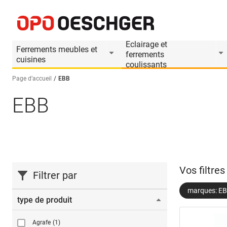
Eclairage et
Ferrements meubles et
ferrements
cuisines
coulissants
Page d’accueil
EBB
EBB
Sélectionnez une langue (FR)
Vos filtre
Filtrer par
marques: E
type de produit
Agrafe
(1)