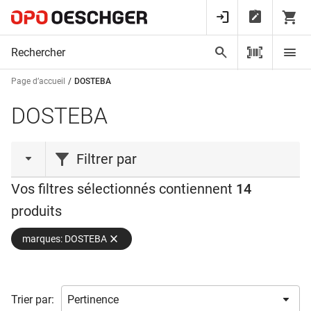
Page d’accueil
DOSTEBA
DOSTEBA
Filtrer par
Vos filtres sélectionnés contiennent
14
type de produit
produits
Elément de montage
(12)
marques: DOSTEBA
Fraise
(2)
gamme de produits
Trier par:
forme
DoRondo®
(1)