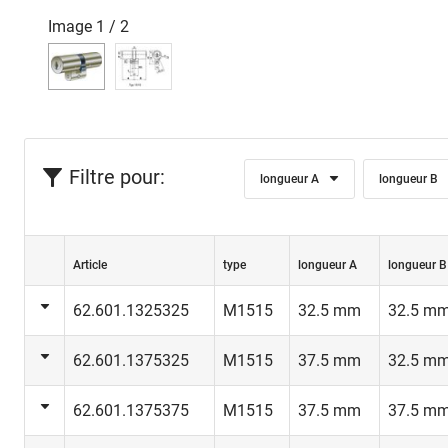
Image
1
/
2
Filtre pour:
longueur A
longueur B
Article
type
longueur A
longueur B
62.601.1325325
M1515
32.5 mm
32.5 m
62.601.1375325
M1515
37.5 mm
32.5 m
62.601.1375375
M1515
37.5 mm
37.5 m