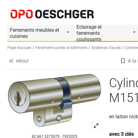
Cylindres doubles KABA 8 type M1515
Informations produit
Accessoires appropri
Eclairage et
Ferrements meubles et
ferrements
cuisines
coulissants
Page d’accueil
Ferrements portes et bâtiments
Systèmes d'accès
Cylindre
retour
A la 
Sélectionnez une langue (FR)
Cylin
M15
en laiton nic
avec 3 clés
62.661.5275375 - 7925325