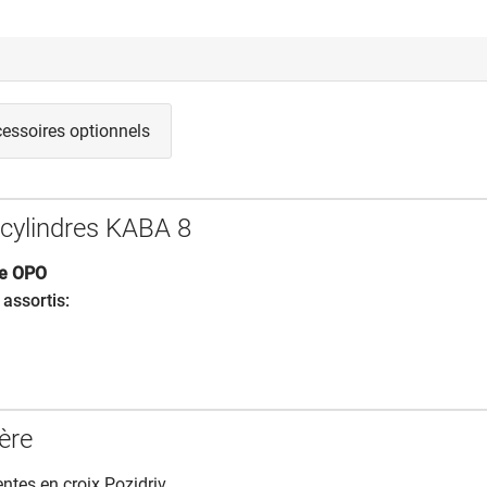
essoires optionnels
 cylindres KABA 8
ie OPO
 assortis:
ière
entes en croix Pozidriv